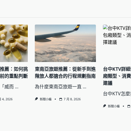
pan>
推薦：如何挑
東南亞旅遊推薦：從新手到進
台中KTV詳
前的重點判斷
階旅人都適合的行程規劃指南
廂類型、消
建議
「威而
...
為什麼東南亞旅遊一直
...
台中KTV怎
月 4, 2026
新聞小編
7 月 8, 2026
新聞小編