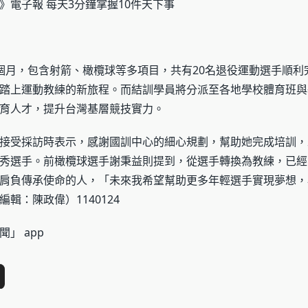
》電子報 每天3分鐘掌握10件天下事
個月，包含射箭、橄欖球等多項目，共有20名退役運動選手順利
踏上運動教練的新旅程。而結訓學員將分派至各地學校體育班與
育人才，提升台灣基層競技實力。
接受採訪時表示，感謝國訓中心的細心規劃，幫助她完成培訓，
秀選手。前橄欖球選手謝秉益則提到，從選手轉換為教練，已經
肩負傳承使命的人，「未來我希望幫助更多年輕選手實現夢想，
輯：陳政偉）1140124
」 app