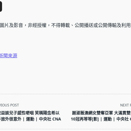
圖片及影音，非經授權，不得轉載、公開播送或公開傳輸及利用
新聞來源
VIOUS POST
NEXT 
東益談兒子感性哽咽 笑稱陽念希以
謝淑薇澳網女雙奪亞軍 大滿貫雙
旅外很意外 | 運動 | 中央社 CNA
10冠再等等[影] | 運動 | 中央社 