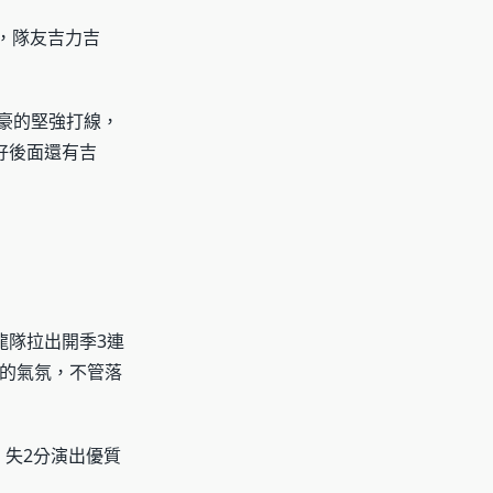
，隊友吉力吉
子豪的堅強打線，
好後面還有吉
龍隊拉出開季3連
的氣氛，不管落
，失2分演出優質