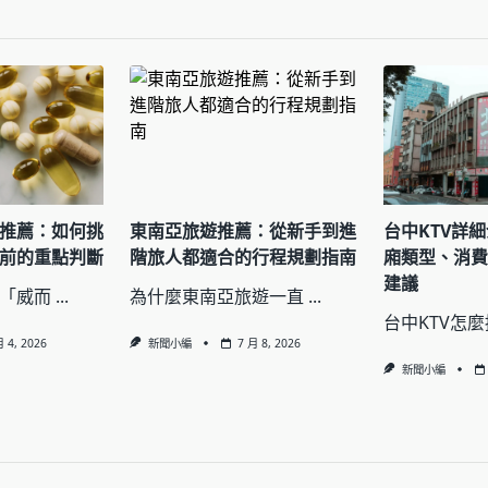
pan>
推薦：如何挑
東南亞旅遊推薦：從新手到進
台中KTV詳
前的重點判斷
階旅人都適合的行程規劃指南
廂類型、消
建議
「威而
...
為什麼東南亞旅遊一直
...
台中KTV怎
月 4, 2026
新聞小編
7 月 8, 2026
新聞小編