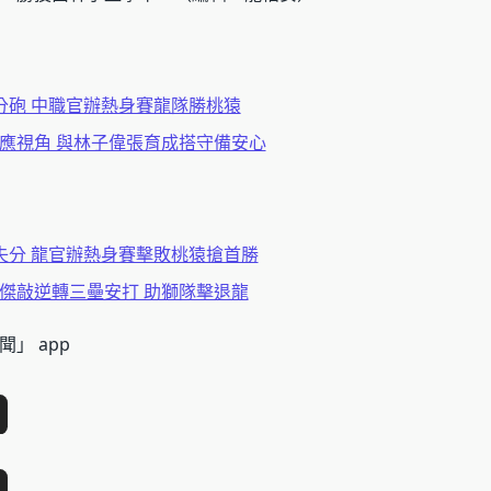
分砲 中職官辦熱身賽龍隊勝桃猿
應視角 與林子偉張育成搭守備安心
失分 龍官辦熱身賽擊敗桃猿搶首勝
傑敲逆轉三壘安打 助獅隊擊退龍
」 app