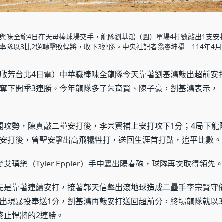
與味全龍4日在天母棒球場交手，龍隊劉基鴻（圖）單場4打數敲出1支安
率隊以3比2逆轉擊敗悍將，收下3連勝。中央社記者翁睿坤攝 114年4月
啟芳台北4日電）中華職棒味全龍隊今天靠著劉基鴻敲出超前安打
奪下開季3連勝。今年龍隊多了朱育賢、陳子豪，劉基鴻表示，
開攻勢，陳真敲二壘安打後，李宗賢補上安打攻下1分；4局下龍
安打後，曾聖安擊出高飛犧牲打，送回生涯首打點，追平比數。
艾璞樂（Tyler Eppler）手中轟出陽春砲，球隊再次取得領先
先是靠著連續安打，接著郭天信擊出滾地球造成二壘手李宗賢守
出現暴投奉送1分，劉基鴻再敲安打送回超前分，終場龍隊就以3
終止悍將的2連勝。