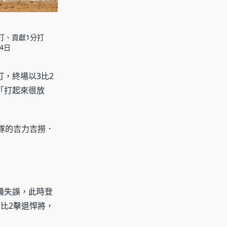
打、貢獻1分打
4日
，終場以3比2
「打起來很放
隊的吉力吉撈．
。
備失誤，此時登
比2擊退悍將，