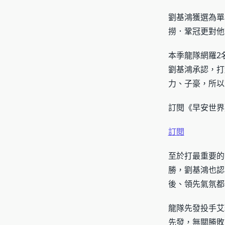
劉基鴻獲選為單
撈．鞏冠更對他
本季龍隊網羅2
劉基鴻承認，打
力、子豪，所以
訂閱《早安世界
訂閱
至於打最重要的
勝，劉基鴻也認
後、領先氣氛都
龍隊先發投手艾
先發，無關勝敗