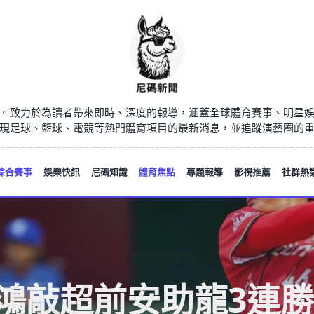
。致力於為讀者帶來即時、深度的報導，涵蓋全球體育賽事、明星
現足球、籃球、電競等熱門體育項目的最新消息，並追蹤演藝圈的
綜合賽事
娛樂快訊
尼碼知識
體育焦點
專題報導
影視推薦
社群熱
鴻敲超前安助龍3連勝