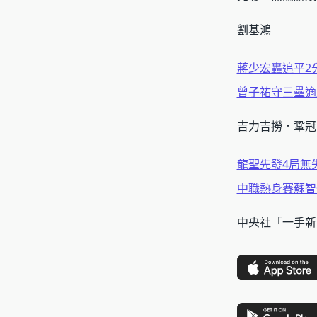
劉基鴻
蔣少宏轟追平2
曾子祐守三壘適
吉力吉撈．鞏冠
龍聖先發4局無
中職熱身賽蘇智
中央社「一手新聞