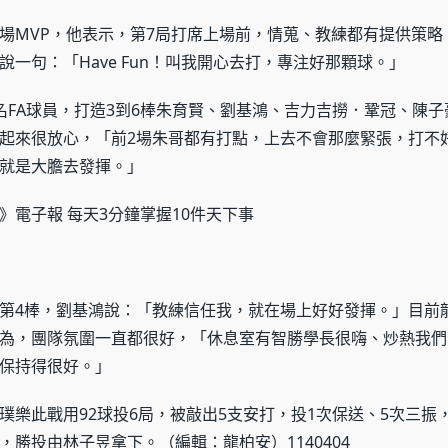
場MVP，他表示，第7局打席上場前，情蒐、教練都有提供策略
說一句：「Have Fun！叫我開心去打，專注好那顆球。」
名FA球員，打造3到6棒朱育賢、劉基鴻、吉力吉撈．鞏冠、陳
起來很放心，「前2場朱哥都有打點，上去不會那麼緊張，打不
就是大膽去發揮。」
》電子報 每天3分鐘掌握10件天下事
第4棒，劉基鴻說：「教練信任我，就在場上好好發揮。」目前
為，團隊氛圍一直都很好，「休息室有智勝學長很嗨、炒熱我們
保持得很好。」
璞樂此戰用92球投6局，被敲出5支安打，投1次保送、5次三振
，勝投由林子昱拿下。（編輯：龍柏安）1140404