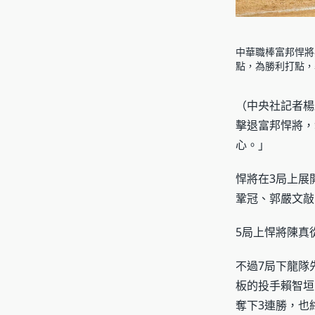
中華職棒富邦悍將
點，為勝利打點，
（中央社記者楊
擊退富邦悍將，
心。」
悍將在3局上展
鞏冠、郭嚴文敲
5局上悍將陳真從
不過7局下龍隊
板的投手賴智垣
奪下3連勝，也