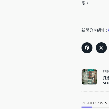
限。
新聞分享網址 :
<span
PRE
class="nav-
打
subtitle
SE
screen-
reader-
text">Page</s
RELATED POSTS