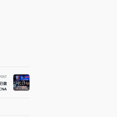
POST
喊已做
CNA