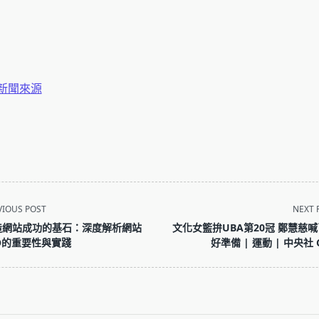
新聞來源
VIOUS POST
NEXT 
造網站成功的基石：深度解析網站
文化女籃拚UBA第20冠 鄭慧慈
O的重要性與實踐
好準備 | 運動 | 中央社 
pan>