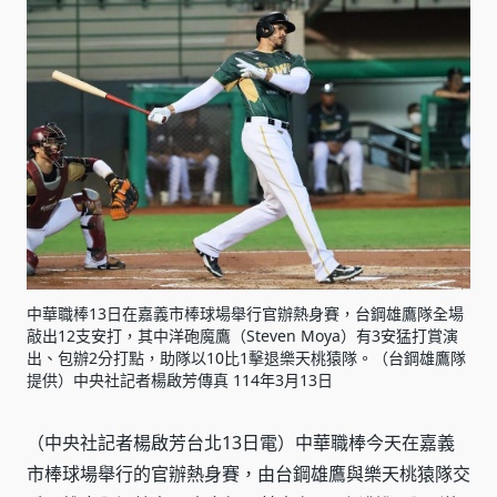
中華職棒13日在嘉義市棒球場舉行官辦熱身賽，台鋼雄鷹隊全場
敲出12支安打，其中洋砲魔鷹（Steven Moya）有3安猛打賞演
出、包辦2分打點，助隊以10比1擊退樂天桃猿隊。（台鋼雄鷹隊
提供）中央社記者楊啟芳傳真 114年3月13日
（中央社記者楊啟芳台北13日電）中華職棒今天在嘉義
市棒球場舉行的官辦熱身賽，由台鋼雄鷹與樂天桃猿隊交