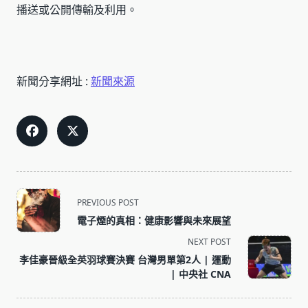
播送或公開傳輸及利用。
新聞分享網址 :
新聞來源
<span
PREVIOUS POST
class="nav-
電子煙的真相：健康影響與未來展望
subtitle
NEXT POST
screen-
李佳豪晉級全英羽球賽決賽 台灣男單第2人 | 運動
reader-
| 中央社 CNA
text">Page</span>