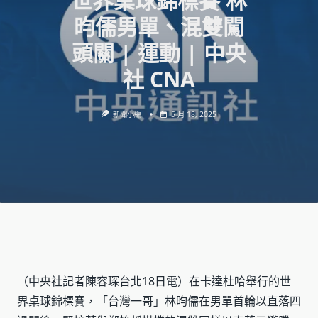
世界桌球錦標賽 林
昀儒男單、混雙闖
頭關 | 運動 | 中央
社 CNA
新聞小編
5 月 18, 2025
（中央社記者陳容琛台北18日電）在卡達杜哈舉行的世
界桌球錦標賽，「台灣一哥」林昀儒在男單首輪以直落四