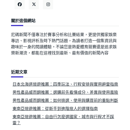
關於這個網站
尼碼新聞不僅專注於賽事分析和比賽結果，更提供獨家娛樂
專訪、影視評析及時下熱門話題，為讀者打造一個集資訊與
趣味於一身的閱讀體驗。不論您是熱愛體育競賽還是追求娛
樂新潮流，都能在這裡找到最新、最有價值的新聞內容
近期文章
日本北海道旅遊推薦：四季玩法、行程安排與實用避雷指南
男性產品威而鋼推薦：選購前先看懂成分、差異與使用風險
男性產品威而鋼推薦：如何挑選、使用與購買前的重點判斷
東南亞旅遊推薦：從新手到進階旅人的選擇指南
東南亞旅遊推薦：自由行怎麼選國家、城市與行程才不踩
雷？