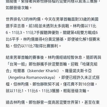
過關後，緊接著與鄭怡靜搭檔的混雙同樣以直落三獲勝，
如願晉級次輪。
世界排名12的林昀儒，今天在男單首輪面對33歲的美國
選手梁吉善，前3局並未遇到太多挑戰，林昀儒以11比
6、11比3、11比7手握聽牌優勢，關鍵第4局雙方戰成6
比6平手，林昀儒連得4分奠定勝基，即便被化解1個賽末
點，但仍以11比7取得比賽勝利。
結束男單首輪的賽事後，林昀儒經過短暫休息，隨即再與
「台灣一姐」鄭怡靜攜手拚混雙首輪，迎戰「哈薩克組
合」哈爾基（Iskender Kharki）、羅曼諾夫斯卡亞
（Angelina Romanovskaya），即便已經許久未正式搭
檔，但林昀儒、鄭怡靜默契不減，僅花費不到16分鐘，
就以11比1、11比6、11比3獲勝，輕鬆晉級次輪。
過去林昀儒、鄭怡靜曾一度高居混雙世界第1，甚至在東