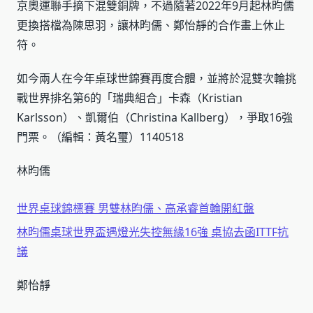
京奧運聯手摘下混雙銅牌，不過隨著2022年9月起林昀儒
更換搭檔為陳思羽，讓林昀儒、鄭怡靜的合作畫上休止
符。
如今兩人在今年桌球世錦賽再度合體，並將於混雙次輪挑
戰世界排名第6的「瑞典組合」卡森（Kristian
Karlsson）、凱爾伯（Christina Kallberg），爭取16強
門票。（編輯：黃名璽）1140518
林昀儒
世界桌球錦標賽 男雙林昀儒、高承睿首輪開紅盤
林昀儒桌球世界盃遇燈光失控無緣16強 桌協去函ITTF抗
議
鄭怡靜