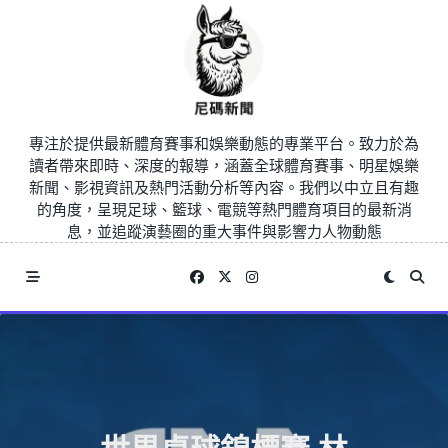
Skip
to
content
專注於提供最新體育賽事和娛樂動態的專業平台。致力於為
讀者帶來即時、深度的報導，涵蓋全球體育賽事、明星娛樂
新聞、影視資訊及熱門活動分析等內容。我們以中立且有趣
的角度，呈現足球、籃球、電競等熱門體育項目的最新消
息，並追蹤演藝圈的重大事件與影響力人物動態