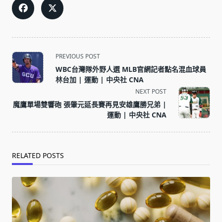
<span
PREVIOUS POST
class="nav-
WBC台灣隊外野人選 MLB官網記者點名混血球員
subtitle
林台加 | 運動 | 中央社 CNA
screen-
NEXT POST
reader-
魔鷹單場雙響砲 張肇元延長賽再見安雄鷹勝兄弟 |
text">Page</span>
運動 | 中央社 CNA
RELATED POSTS