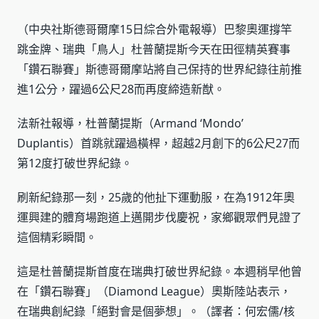
（中央社斯德哥爾摩15日綜合外電報導）巴黎奧運撐竿
跳金牌、瑞典「鳥人」杜普蘭提斯今天在田徑精英賽事
「鑽石聯賽」斯德哥爾摩站將自己保持的世界紀錄往前推
進1公分，躍過6公尺28而再度締造新猷。
法新社報導，杜普蘭提斯（Armand ‘Mondo’
Duplantis）首跳就躍過橫桿，超越2月創下的6公尺27而
第12度打破世界紀錄。
刷新紀錄那一刻，25歲的他扯下運動服，在為1912年奧
運興建的體育場跑道上邁開步伐慶祝，家鄉觀眾們見證了
這個精彩瞬間。
這是杜普蘭提斯首度在瑞典打破世界紀錄。本週稍早他曾
在「鑽石聯賽」（Diamond League）奧斯陸站表示，
在瑞典創紀錄「絕對會是個夢想」。（譯者：何宏儒/核