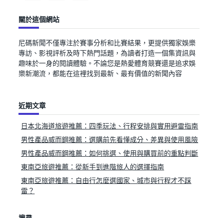
關於這個網站
尼碼新聞不僅專注於賽事分析和比賽結果，更提供獨家娛樂
專訪、影視評析及時下熱門話題，為讀者打造一個集資訊與
趣味於一身的閱讀體驗。不論您是熱愛體育競賽還是追求娛
樂新潮流，都能在這裡找到最新、最有價值的新聞內容
近期文章
日本北海道旅遊推薦：四季玩法、行程安排與實用避雷指南
男性產品威而鋼推薦：選購前先看懂成分、差異與使用風險
男性產品威而鋼推薦：如何挑選、使用與購買前的重點判斷
東南亞旅遊推薦：從新手到進階旅人的選擇指南
東南亞旅遊推薦：自由行怎麼選國家、城市與行程才不踩
雷？
搜尋