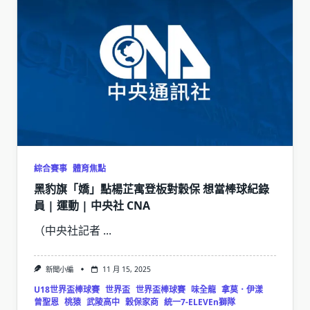
綜合賽事
體育焦點
黑豹旗「嬌」點楊芷寓登板對穀保 想當棒球紀錄
員 | 運動 | 中央社 CNA
（中央社記者
...
新聞小編
11 月 15, 2025
U18世界盃棒球賽
世界盃
世界盃棒球賽
味全龍
拿莫．伊漾
曾聖恩
桃猿
武陵高中
穀保家商
統一7-ELEVEn獅隊