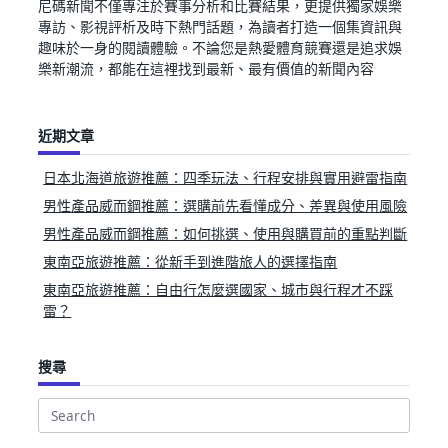
尼碼新聞不僅專注於賽事分析和比賽結果，更提供獨家娛樂
專訪、影視評析及時下熱門話題，為讀者打造一個集資訊與
趣味於一身的閱讀體驗。不論您是熱愛體育競賽還是追求娛
樂新潮流，都能在這裡找到最新、最有價值的新聞內容
近期文章
日本北海道旅遊推薦：四季玩法、行程安排與實用避雷指南
男性產品威而鋼推薦：選購前先看懂成分、差異與使用風險
男性產品威而鋼推薦：如何挑選、使用與購買前的重點判斷
東南亞旅遊推薦：從新手到進階旅人的選擇指南
東南亞旅遊推薦：自由行怎麼選國家、城市與行程才不踩
雷？
搜尋
Search
for: