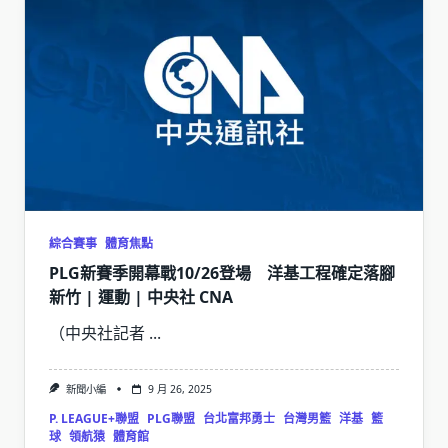
綜合賽事
體育焦點
PLG新賽季開幕戰10/26登場 洋基工程確定落腳
新竹 | 運動 | 中央社 CNA
（中央社記者
...
新聞小編
9 月 26, 2025
P. LEAGUE+聯盟
PLG聯盟
台北富邦勇士
台灣男籃
洋基
籃
球
領航猿
體育館