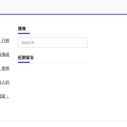
搜尋
、行程
Search
for:
看懂成
近期留言
、使用
旅人的
國家、