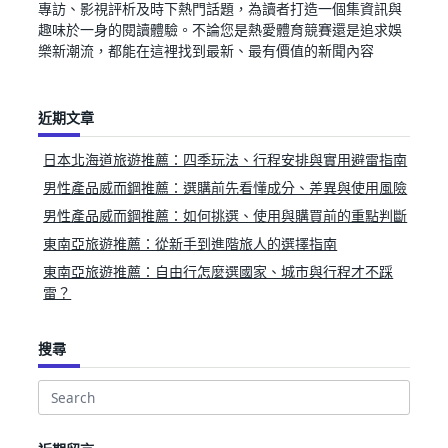
專訪、影視評析及時下熱門話題，為讀者打造一個集資訊與
趣味於一身的閱讀體驗。不論您是熱愛體育競賽還是追求娛
樂新潮流，都能在這裡找到最新、最有價值的新聞內容
近期文章
日本北海道旅遊推薦：四季玩法、行程安排與實用避雷指南
男性產品威而鋼推薦：選購前先看懂成分、差異與使用風險
男性產品威而鋼推薦：如何挑選、使用與購買前的重點判斷
東南亞旅遊推薦：從新手到進階旅人的選擇指南
東南亞旅遊推薦：自由行怎麼選國家、城市與行程才不踩
雷？
搜尋
Search
for: