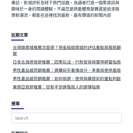
專訪、影視評析及時下熱門話題，為讀者打造一個集資訊與
趣味於一身的閱讀體驗。不論您是熱愛體育競賽還是追求娛
樂新潮流，都能在這裡找到最新、最有價值的新聞內容
近期文章
台灣娛樂城推薦怎麼選？現金版娛樂城的評估重點與風險觀
察
日本北海道旅遊推薦：四季玩法、行程安排與實用避雷指南
男性產品威而鋼推薦：選購前先看懂成分、差異與使用風險
男性產品威而鋼推薦：如何挑選、使用與購買前的重點判斷
東南亞旅遊推薦：從新手到進階旅人的選擇指南
搜尋
Search
for: