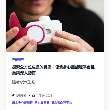
專題報導
探索全方位成長的寶庫：優質身心靈課程平台推
薦與深入指南
隨著現代生活
...
新聞小編
1 月 26, 2026
線上身心靈課程
身心靈療癒
身心靈課程平台