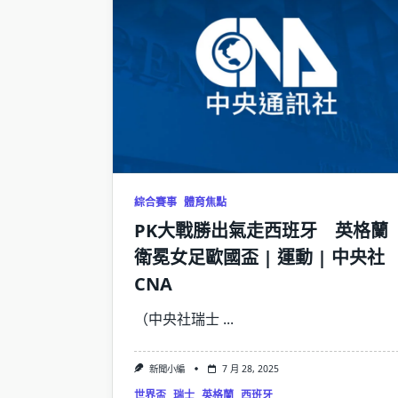
綜合賽事
體育焦點
PK大戰勝出氣走西班牙 英格蘭
衛冕女足歐國盃 | 運動 | 中央社
CNA
（中央社瑞士
...
新聞小編
7 月 28, 2025
世界盃
瑞士
英格蘭
西班牙