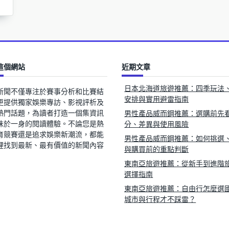
這個網站
近期文章
日本北海道旅遊推薦：四季玩法
新聞不僅專注於賽事分析和比賽結
安排與實用避雷指南
更提供獨家娛樂專訪、影視評析及
熱門話題，為讀者打造一個集資訊
男性產品威而鋼推薦：選購前先
味於一身的閱讀體驗。不論您是熱
分、差異與使用風險
育競賽還是追求娛樂新潮流，都能
男性產品威而鋼推薦：如何挑選
裡找到最新、最有價值的新聞內容
與購買前的重點判斷
東南亞旅遊推薦：從新手到進階
選擇指南
東南亞旅遊推薦：自由行怎麼選
城市與行程才不踩雷？