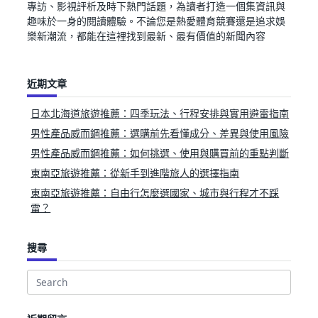
專訪、影視評析及時下熱門話題，為讀者打造一個集資訊與
趣味於一身的閱讀體驗。不論您是熱愛體育競賽還是追求娛
樂新潮流，都能在這裡找到最新、最有價值的新聞內容
近期文章
日本北海道旅遊推薦：四季玩法、行程安排與實用避雷指南
男性產品威而鋼推薦：選購前先看懂成分、差異與使用風險
男性產品威而鋼推薦：如何挑選、使用與購買前的重點判斷
東南亞旅遊推薦：從新手到進階旅人的選擇指南
東南亞旅遊推薦：自由行怎麼選國家、城市與行程才不踩
雷？
搜尋
Search
for: