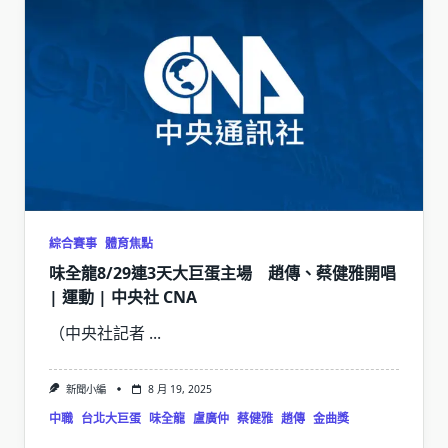
綜合賽事
體育焦點
味全龍8/29連3天大巨蛋主場 趙傳、蔡健雅開唱
| 運動 | 中央社 CNA
（中央社記者
...
新聞小編
8 月 19, 2025
中職
台北大巨蛋
味全龍
盧廣仲
蔡健雅
趙傳
金曲獎