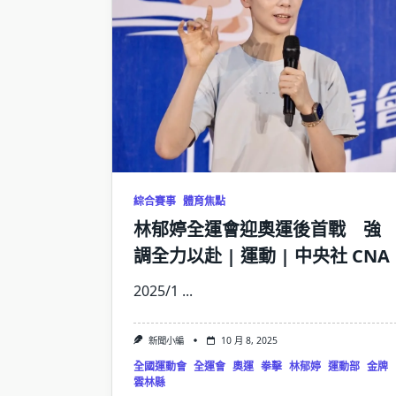
綜合賽事
體育焦點
林郁婷全運會迎奧運後首戰 強
調全力以赴 | 運動 | 中央社 CNA
2025/1
...
新聞小編
10 月 8, 2025
全國運動會
全運會
奧運
拳擊
林郁婷
運動部
金牌
雲林縣