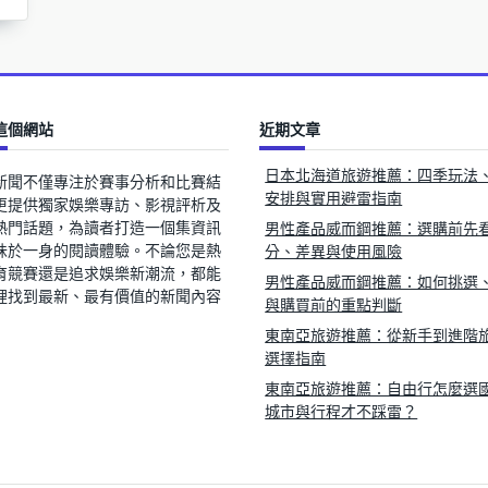
這個網站
近期文章
日本北海道旅遊推薦：四季玩法
新聞不僅專注於賽事分析和比賽結
安排與實用避雷指南
更提供獨家娛樂專訪、影視評析及
熱門話題，為讀者打造一個集資訊
男性產品威而鋼推薦：選購前先
味於一身的閱讀體驗。不論您是熱
分、差異與使用風險
育競賽還是追求娛樂新潮流，都能
男性產品威而鋼推薦：如何挑選
裡找到最新、最有價值的新聞內容
與購買前的重點判斷
東南亞旅遊推薦：從新手到進階
選擇指南
東南亞旅遊推薦：自由行怎麼選
城市與行程才不踩雷？