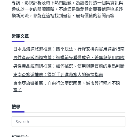
專訪、影視評析及時下熱門話題，為讀者打造一個集資訊與
趣味於一身的閱讀體驗。不論您是熱愛體育競賽還是追求娛
樂新潮流，都能在這裡找到最新、最有價值的新聞內容
近期文章
日本北海道旅遊推薦：四季玩法、行程安排與實用避雷指南
男性產品威而鋼推薦：選購前先看懂成分、差異與使用風險
男性產品威而鋼推薦：如何挑選、使用與購買前的重點判斷
東南亞旅遊推薦：從新手到進階旅人的選擇指南
東南亞旅遊推薦：自由行怎麼選國家、城市與行程才不踩
雷？
搜尋
Search
for: