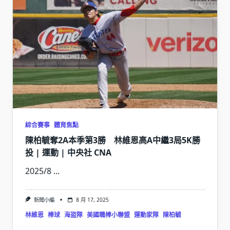
綜合賽事
體育焦點
陳柏毓奪2A本季第3勝 林維恩高A中繼3局5K勝
投 | 運動 | 中央社 CNA
2025/8
...
新聞小編
8 月 17, 2025
林維恩
棒球
海盜隊
美國職棒小聯盟
運動家隊
陳柏毓