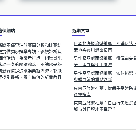
這個網站
近期文章
日本北海道旅遊推薦：四季玩法
新聞不僅專注於賽事分析和比賽結
安排與實用避雷指南
更提供獨家娛樂專訪、影視評析及
熱門話題，為讀者打造一個集資訊
男性產品威而鋼推薦：選購前先
味於一身的閱讀體驗。不論您是熱
分、差異與使用風險
育競賽還是追求娛樂新潮流，都能
男性產品威而鋼推薦：如何挑選
裡找到最新、最有價值的新聞內容
與購買前的重點判斷
東南亞旅遊推薦：從新手到進階
選擇指南
東南亞旅遊推薦：自由行怎麼選
城市與行程才不踩雷？