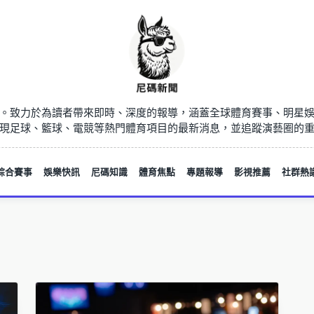
。致力於為讀者帶來即時、深度的報導，涵蓋全球體育賽事、明星
現足球、籃球、電競等熱門體育項目的最新消息，並追蹤演藝圈的
綜合賽事
娛樂快訊
尼碼知識
體育焦點
專題報導
影視推薦
社群熱