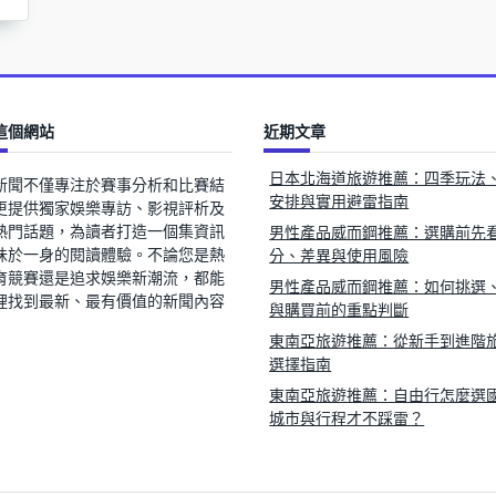
這個網站
近期文章
日本北海道旅遊推薦：四季玩法
新聞不僅專注於賽事分析和比賽結
安排與實用避雷指南
更提供獨家娛樂專訪、影視評析及
熱門話題，為讀者打造一個集資訊
男性產品威而鋼推薦：選購前先
味於一身的閱讀體驗。不論您是熱
分、差異與使用風險
育競賽還是追求娛樂新潮流，都能
男性產品威而鋼推薦：如何挑選
裡找到最新、最有價值的新聞內容
與購買前的重點判斷
東南亞旅遊推薦：從新手到進階
選擇指南
東南亞旅遊推薦：自由行怎麼選
城市與行程才不踩雷？