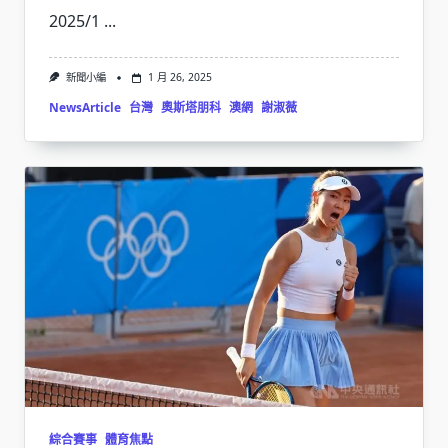
2025/1
...
新聞小編
1 月 26, 2025
NewsArticle
台灣
奧斯塔朋科
澳網
謝淑薇
綜合賽事
體育焦點