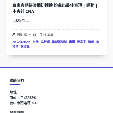
曹家宜期待澳網初體驗 盼拿出最佳表現 | 運動 |
中央社 CNA
2025/1
...
新聞小編
1 月 14, 2025
NewsArticle
台灣
吳芳嫺
奧斯塔朋科
奧運
曹家宜
澳網
詹
皓晴
謝淑薇
聯絡我們
地址
市政北二路238號
台中市西屯區 407
營業時間