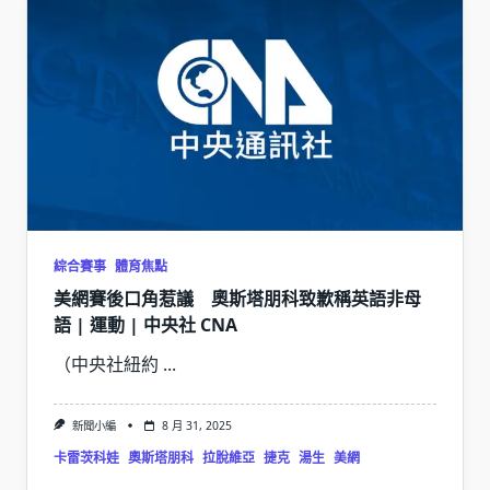
綜合賽事
體育焦點
美網賽後口角惹議 奧斯塔朋科致歉稱英語非母
語 | 運動 | 中央社 CNA
（中央社紐約
...
新聞小編
8 月 31, 2025
卡雷茨科娃
奧斯塔朋科
拉脫維亞
捷克
湯生
美網