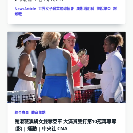
新聞小編
2 月 19, 2025
NewsArticle
世界女子職業網球協會
奧斯塔朋科
拉脫維亞
謝
淑薇
綜合賽事
體育焦點
謝淑薇澳網女雙奪亞軍 大滿貫雙打第10冠再等等
[影] | 運動 | 中央社 CNA