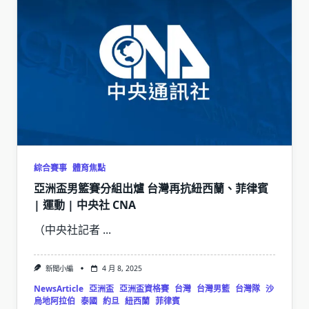
綜合賽事
體育焦點
亞洲盃男籃賽分組出爐 台灣再抗紐西蘭、菲律賓
| 運動 | 中央社 CNA
（中央社記者
...
新聞小編
4 月 8, 2025
NewsArticle
亞洲盃
亞洲盃資格賽
台灣
台灣男籃
台灣隊
沙
烏地阿拉伯
泰國
約旦
紐西蘭
菲律賓