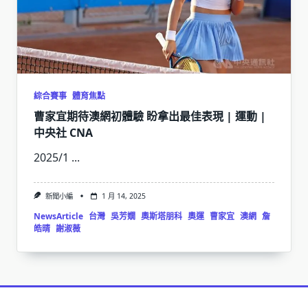
綜合賽事
體育焦點
曹家宜期待澳網初體驗 盼拿出最佳表現 | 運動 |
中央社 CNA
2025/1
...
新聞小編
1 月 14, 2025
NewsArticle
台灣
吳芳嫺
奧斯塔朋科
奧運
曹家宜
澳網
詹
皓晴
謝淑薇