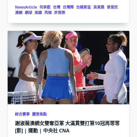
NewsArticle
何承叡
台灣
台灣隊
台維斯盃
吳東霖
曾俊欣
澳網
網球
美國
芮姆
許育修
綜合賽事
體育焦點
謝淑薇澳網女雙奪亞軍 大滿貫雙打第10冠再等等
[影] | 運動 | 中央社 CNA