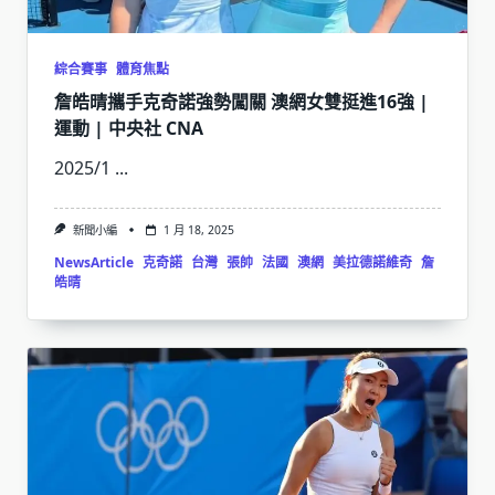
綜合賽事
體育焦點
詹皓晴攜手克奇諾強勢闖關 澳網女雙挺進16強 |
運動 | 中央社 CNA
2025/1
...
新聞小編
1 月 18, 2025
NewsArticle
克奇諾
台灣
張帥
法國
澳網
美拉德諾維奇
詹
皓晴