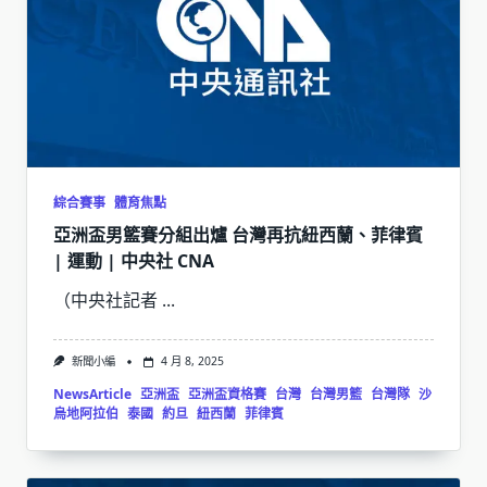
綜合賽事
體育焦點
亞洲盃男籃賽分組出爐 台灣再抗紐西蘭、菲律賓
| 運動 | 中央社 CNA
（中央社記者
...
新聞小編
4 月 8, 2025
NewsArticle
亞洲盃
亞洲盃資格賽
台灣
台灣男籃
台灣隊
沙
烏地阿拉伯
泰國
約旦
紐西蘭
菲律賓