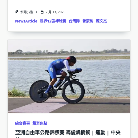
新聞小編
2 月 13, 2025
NewsArticle
世界12強棒球賽
台灣隊
曾豪駒
陳文杰
綜合賽事
體育焦點
亞洲自由車公路錦標賽 馮俊凱摘銅 | 運動 | 中央