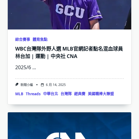
綜合賽事
體育焦點
WBC台灣隊外野人選 MLB官網記者點名混血球員
林台加 | 運動 | 中央社 CNA
2025/6
...
新聞小編
6 月 14, 2025
MLB
Threads
中華台北
台灣隊
經典賽
美國職棒大聯盟