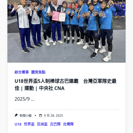
綜合賽事
體育焦點
U18世界盃5人制棒球古巴連霸 台灣亞軍隊史最
佳 | 運動 | 中央社 CNA
2025/9
...
新聞小編
9 月 28, 2025
U18
世界盃
亞洲盃
古巴隊
台灣隊