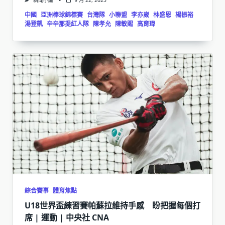
新聞小編
9 月 22, 2025
中國
亞洲棒球錦標賽
台灣隊
小聯盟
李亦崴
林盛恩
楊振裕
湯登凱
辛辛那提紅人隊
陳孝允
陳敏賜
高育瑋
綜合賽事
體育焦點
U18世界盃練習賽帕蘇拉維持手感 盼把握每個打
席 | 運動 | 中央社 CNA