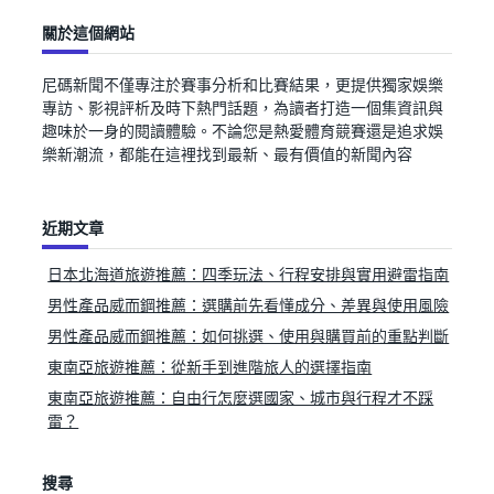
關於這個網站
尼碼新聞不僅專注於賽事分析和比賽結果，更提供獨家娛樂
專訪、影視評析及時下熱門話題，為讀者打造一個集資訊與
趣味於一身的閱讀體驗。不論您是熱愛體育競賽還是追求娛
樂新潮流，都能在這裡找到最新、最有價值的新聞內容
近期文章
日本北海道旅遊推薦：四季玩法、行程安排與實用避雷指南
男性產品威而鋼推薦：選購前先看懂成分、差異與使用風險
男性產品威而鋼推薦：如何挑選、使用與購買前的重點判斷
東南亞旅遊推薦：從新手到進階旅人的選擇指南
東南亞旅遊推薦：自由行怎麼選國家、城市與行程才不踩
雷？
搜尋